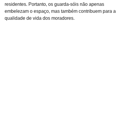
residentes. Portanto, os guarda-sóis não apenas
embelezam o espaço, mas também contribuem para a
qualidade de vida dos moradores.
Qualidade
Cadeiras de praia e guarda-sol com 
consertos.
SERVIÇO
ciasol.gja@gmail.com
+55 13 30178389