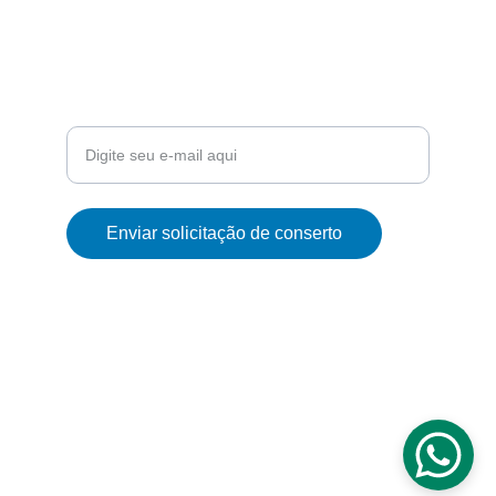
FÁBRICA
Seu e-mail para contato
Enviar solicitação de conserto
© 2024. All rights reserved. 
Comercial Cia do Sol LTDA - 
15.030.613/0001-49
Rua Buenos Aires, 920 
Guaruja/SP